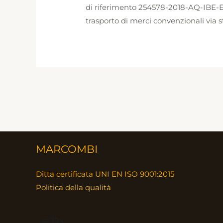
di riferimento 254578-2018-AQ-IBE-EN
trasporto di merci convenzionali via 
MARCOMBI
Ditta certificata UNI EN ISO 9001:2015
Politica della qualità