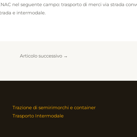
AC nel seguente campo: trasporto di merci via strada conven
strada e intermodale.
Articolo successivo
→
Trazione di semirimorchi e container
Trasporto Intermodale