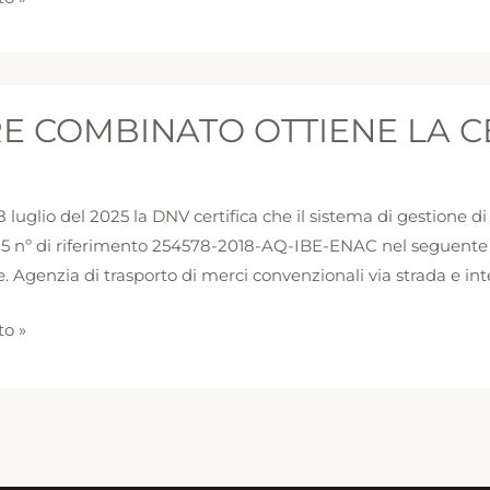
E COMBINATO OTTIENE LA CE
ATO
8 luglio del 2025 la DNV certifica che il sistema di gestione 
CAZIONE
5 nº di riferimento 254578-2018-AQ-IBE-ENAC nel seguente c
e. Agenzia di trasporto di merci convenzionali via strada e in
to »