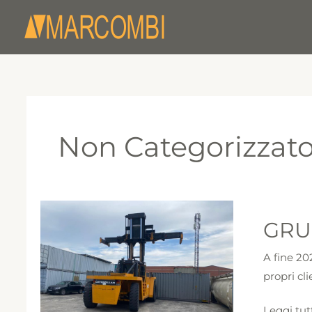
Vai
al
contenuto
Non Categorizzat
GRU
GRU
PER
MOVIME
A fine 20
DI
propri cli
CONTAI
Leggi tut