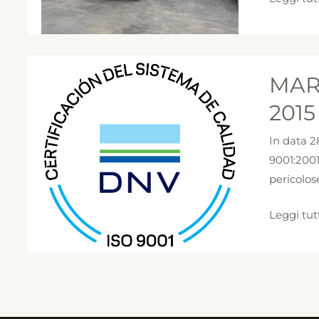
MARE
MAR
COMBIN
OTTIENE
2015
LA
In data 2
CERTIFI
9001:2001
ISO
pericolos
9001-
2015
Leggi tut