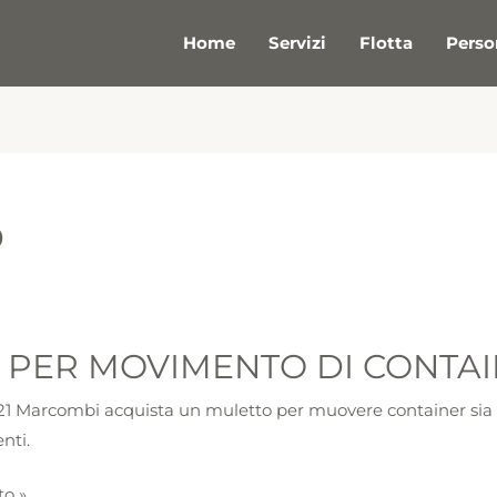
Home
Servizi
Flotta
Perso
o
 PER MOVIMENTO DI CONTA
NTO
21 Marcombi acquista un muletto per muovere container sia vuo
enti.
NER
to »