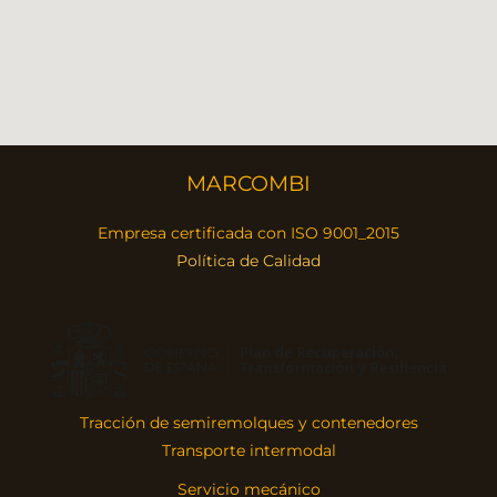
MARCOMBI
Empresa certificada con ISO 9001_2015
Política de Calidad
Tracción de semiremolques y contenedores
Transporte intermodal
Servicio mecánico