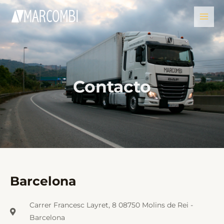
Ir
Mai
al
Men
contenido
Contacto
Barcelona
Carrer Francesc Layret, 8 08750 Molins de Rei -
Barcelona