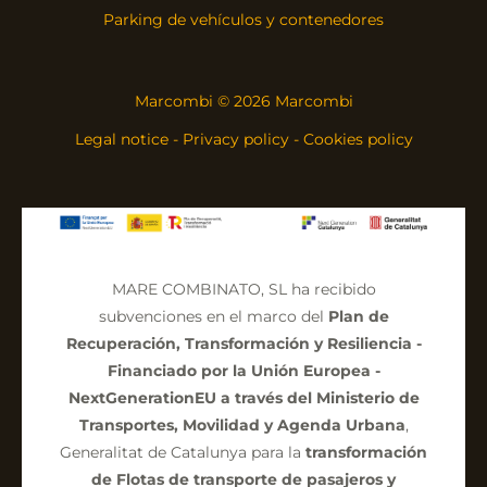
Parking de vehículos y contenedores
Marcombi © 2026 Marcombi
Legal notice
-
Privacy policy
-
Cookies policy
MARE COMBINATO, SL ha recibido
subvenciones en el marco del
Plan de
Recuperación, Transformación y Resiliencia -
Financiado por la Unión Europea -
NextGenerationEU a través del Ministerio de
Transportes, Movilidad y Agenda Urbana
,
Generalitat de Catalunya para la
transformación
de Flotas de transporte de pasajeros y